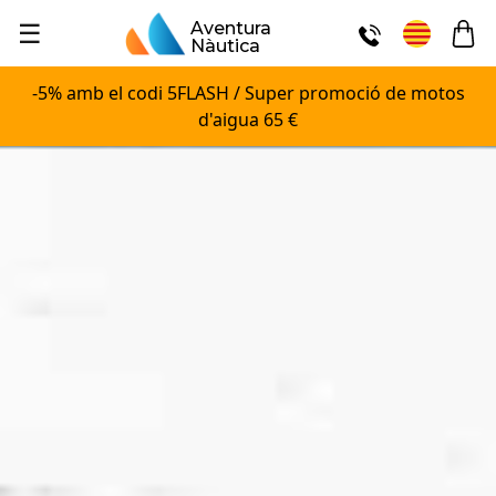
☰
Aventura
Nàutica
-5% amb el codi 5FLASH / Super promoció de motos
d'aigua 65 €