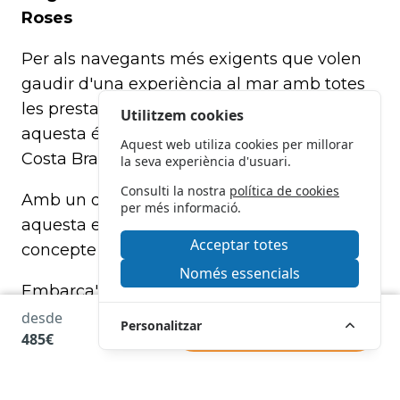
Roses
Per als navegants més exigents que volen
gaudir d'una experiència al mar amb totes
les prestacions i comoditats possibles,
Utilitzem cookies
aquesta és sens dubte l'opció ideal a la
Aquest web utiliza cookies per millorar
Costa Brava.
la seva experiència d'usuari.
Consulti la nostra
política de cookies
Amb un disseny innovador i detalls de luxe,
per més informació.
aquesta embarcació canviarà el vostre
Acceptar totes
concepte de navegació.
Només essencials
Embarca't amb fins a 12 persones en
aquesta aventura de somni a la Costa Brava!
desde
Personalitzar
RESERVAR
485€
Característiques del Sea Ray
270