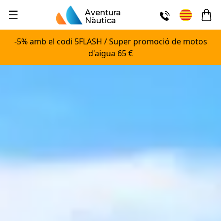
☰
Aventura
Nàutica
-5% amb el codi 5FLASH / Super promoció de motos
d'aigua 65 €