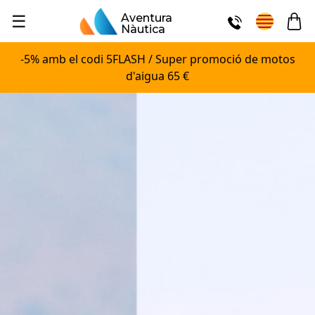
☰
Aventura
Nàutica
-5% amb el codi 5FLASH / Super promoció de motos
d'aigua 65 €