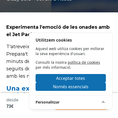
Experimenta l'emoció de les onades amb
el Jet Pack
Utilitzem cookies
T'atreveixes a viure emocions intenses?
Aquest web utiliza cookies per millorar
Prepara't i subjecta't fort per gaudir de 15
la seva experiència d'usuari.
minuts de pura bogeria al Crazy Sofa,
Consulti la nostra
política de cookies
per més informació.
seguits de 30 minuts explorant les aigües
amb les nostres motos d'aigua.
Acceptar totes
Només essencials
Una experiència inigualable
amb les motos d'aigua a Roses
desde
Personalitzar
RESERVAR
73€
És el moment perfecte per delectar-te amb
les vistes de la Badia de Roses, solcant les