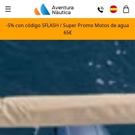
☰
Aventura
Nàutica
-5% con código 5FLASH / Super Promo Motos de agua
65€