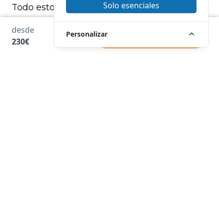
Solo esenciales
Todo esto, acompañado de un consumo de
combustible considerablemente reducido,
desde
que te liberará de preocupaciones para que
Personalizar
RESERVAR
230€
puedas centrarte únicamente en lo esencial:
¡disfrutar de la navegación!
Características de la Salpa
Soleil 20
Descubre la versatilidad de la Salpa Soleil
20 con capacidad para hasta 9 personas, y
que cuenta con un cómodo solárium en la
proa, provisto de toldo para protegerte del
sol.
La zona de popa está diseñada para comer
en una amplia mesa o convertirla en un