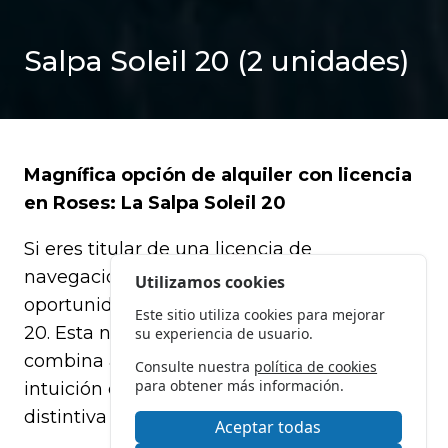
Salpa Soleil 20 (2 unidades)
Magnífica opción de alquiler con licencia
en Roses: La Salpa Soleil 20
Si eres titular de una licencia de
navegación, te invitamos a aprovechar la
Utilizamos cookies
oportunidad de alquilar nuestra Salpa Soleil
Este sitio utiliza cookies para mejorar
20. Esta neumática de 5,95 metros de eslora
su experiencia de usuario.
combina a la perfección la facilidad e
Consulte nuestra
política de cookies
para obtener más información.
intuición en la navegación, con la calidad
distintiva de la marca Salpa.
Aceptar todas