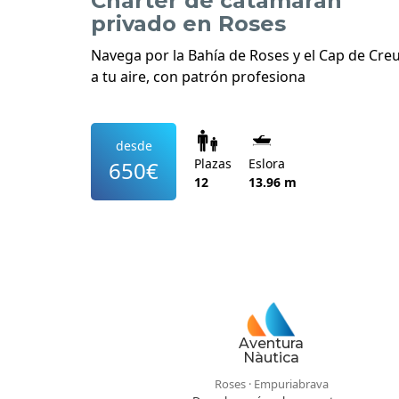
Charter de catamarán
privado en Roses
Navega por la Bahía de Roses y el Cap de Cre
a tu aire, con patrón profesiona
desde
Plazas
Eslora
650€
12
13.96 m
Aventura
Nàutica
Roses · Empuriabrava