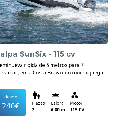
alpa SunSix - 115 cv
Seminueva rígida de 6 metros para 7
ersonas, en la Costa Brava con mucho juego!
desde
Plazas
Eslora
Motor
240€
7
6.00 m
115 CV