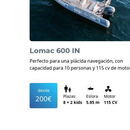
Lomac 600 IN
Perfecto para una plácida navegación, con
capacidad para 10 personas y 115 cv de motor
desde
Plazas
Eslora
Motor
200€
8 + 2 kids
5.95 m
115 CV