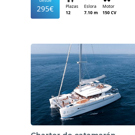
desde
Plazas
Eslora
Motor
295€
12
7.10 m
150 CV