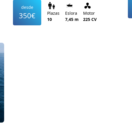
desde
Plazas
Eslora
Motor
350€
10
7,45 m
225 CV