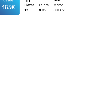
desde
Plazas
Eslora
Motor
485€
12
8.95
300 CV