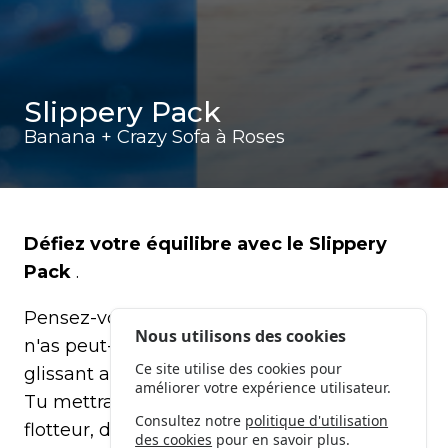
Slippery Pack
Banana + Crazy Sofa à Roses
Défiez votre équilibre avec le Slippery
Pack
.
Pensez-vous avoir un bon équilibre ? Tu
Nous utilisons des cookies
n'as peut-être pas encore essayé notre pack
Ce site utilise des cookies pour
glissant avec la banane et le canapé fou ?
améliorer votre expérience utilisateur.
Tu mettras tes amis au défi de rester sur le
Consultez notre
politique d'utilisation
flotteur, de tomber dans l'eau et de
des cookies
pour en savoir plus.