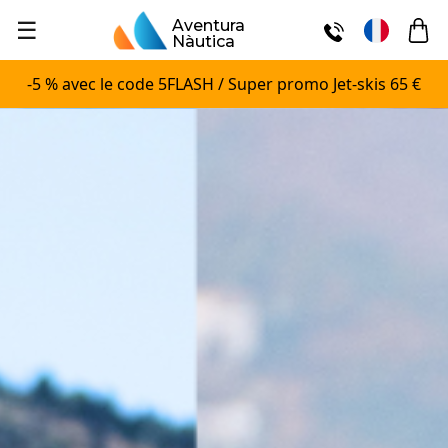
☰
Aventura
Nàutica
-5 % avec le code 5FLASH / Super promo Jet-skis 65 €