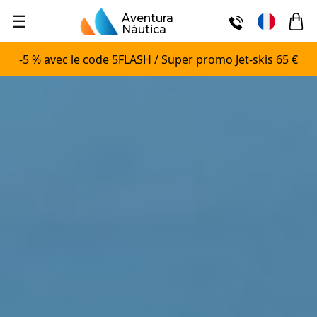
☰
Aventura
Nàutica
-5 % avec le code 5FLASH / Super promo Jet-skis 65 €