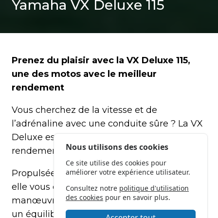
Yamaha VX Deluxe 115
Prenez du plaisir avec la VX Deluxe 115,
une des motos avec le meilleur
rendement
Vous cherchez de la vitesse et de
l’adrénaline avec une conduite sûre ? La VX
Deluxe est l'une des motos avec le meilleur
Nous utilisons des cookies
rendement du marché.
Ce site utilise des cookies pour
améliorer votre expérience utilisateur.
Propulsée par un moteur puissant de 115cv,
elle vous offrira une excellente capacité de
Consultez notre
politique d'utilisation
des cookies
pour en savoir plus.
manœuvre, joint à une agilité maximale et
un équilibre supérieur.
Accepter tout