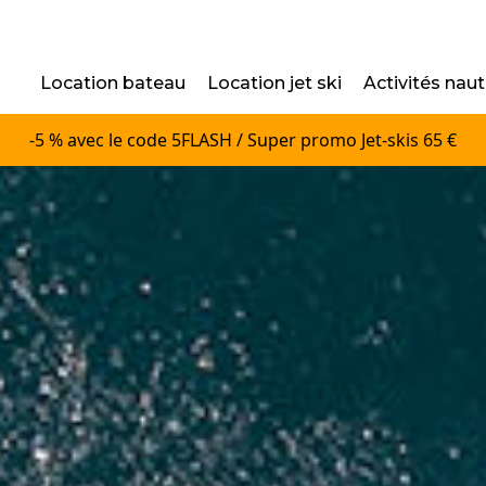
Location bateau
Location jet ski
Activités nau
-5 % avec le code 5FLASH / Super promo Jet-skis 65 €